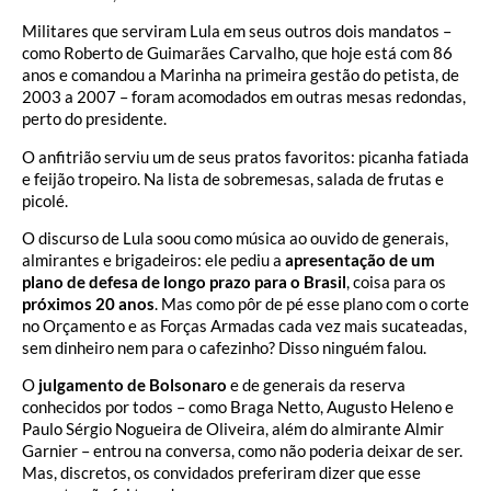
Militares que serviram Lula em seus outros dois mandatos –
como Roberto de Guimarães Carvalho, que hoje está com 86
anos e comandou a Marinha na primeira gestão do petista, de
2003 a 2007 – foram acomodados em outras mesas redondas,
perto do presidente.
O anfitrião serviu um de seus pratos favoritos: picanha fatiada
e feijão tropeiro. Na lista de sobremesas, salada de frutas e
picolé.
O discurso de Lula soou como música ao ouvido de generais,
almirantes e brigadeiros: ele pediu a
apresentação de um
plano de defesa de longo prazo para o Brasil
, coisa para os
próximos 20 anos
. Mas como pôr de pé esse plano com o corte
no Orçamento e as Forças Armadas cada vez mais sucateadas,
sem dinheiro nem para o cafezinho? Disso ninguém falou.
O
julgamento de Bolsonaro
e de generais da reserva
conhecidos por todos – como Braga Netto, Augusto Heleno e
Paulo Sérgio Nogueira de Oliveira, além do almirante Almir
Garnier – entrou na conversa, como não poderia deixar de ser.
Mas, discretos, os convidados preferiram dizer que esse