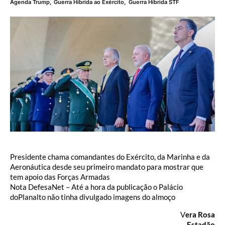
Agenda Trump
,
Guerra Híbrida ao Exército
,
Guerra Híbrida STF
Presidente chama comandantes do Exército, da Marinha e da
Aeronáutica desde seu primeiro mandato para mostrar que
tem apoio das Forças Armadas
Nota DefesaNet – Até a hora da publicação o Palácio
doPlanalto não tinha divulgado imagens do almoço
V
era Rosa
Estadão