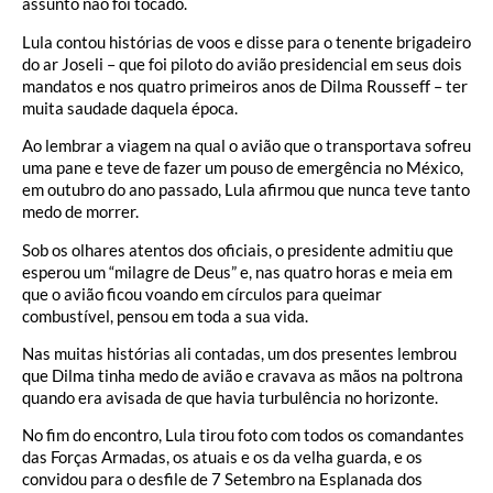
assunto não foi tocado.
Lula contou histórias de voos e disse para o tenente brigadeiro
do ar Joseli – que foi piloto do avião presidencial em seus dois
mandatos e nos quatro primeiros anos de Dilma Rousseff – ter
muita saudade daquela época.
Ao lembrar a viagem na qual o avião que o transportava sofreu
uma pane e teve de fazer um pouso de emergência no México,
em outubro do ano passado, Lula afirmou que nunca teve tanto
medo de morrer.
Sob os olhares atentos dos oficiais, o presidente admitiu que
esperou um “milagre de Deus” e, nas quatro horas e meia em
que o avião ficou voando em círculos para queimar
combustível, pensou em toda a sua vida.
Nas muitas histórias ali contadas, um dos presentes lembrou
que Dilma tinha medo de avião e cravava as mãos na poltrona
quando era avisada de que havia turbulência no horizonte.
No fim do encontro, Lula tirou foto com todos os comandantes
das Forças Armadas, os atuais e os da velha guarda, e os
convidou para o desfile de 7 Setembro na Esplanada dos