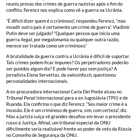
reuniu provas dos crimes de guerra nazistas após o fim do
conflito. Ferencz nos explica como vê a guerra na Ucrânia.
“É difícil dizer quem é o criminoso”, respondeu Ferencz, “mas
invadir outro país é certamente um crime de guerra”. Vladimir
Putin deve ser julgado? “Qualquer pessoa que inicia uma
guerra ilegal, por megalomania ou qualquer outra razão,
merece ser tratada como um criminoso.”
A brutalidade da guerra contra a Ucrânia é difícil de suportar.
Tais crimes podem ficar impunes? Os perpetradores poderão
ser punidos algum dia? E pode haver paz sem justiça? A
jornalista Elena Servettaz, da swissinfo.ch, questionou
personalidades internacionais.
A ex-procuradora internacional Carla Del Ponte atuou no
Tribunal Penal Internacional para a ex-Iugoslávia (TPII) e de
Ruanda. Ela confirma o que diz Ferencz. “Seu maior crime é a
invasão. Ele é um criminoso de guerra, sim, com certeza”, diz.
Mas a jurista suíça vê grandes desafios em levar o presidente
russo à Justiça. Afinal, um tribunal especial da ONU
dificilmente seria realizável frente ao poder de veto da Rússia
no Conselho de Segurança da ONU.