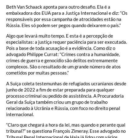
Beth Van Schaack aponta para outro desafio. Ela é a
embaixadora dos EUA para a Justiça Internacional e diz: “Os
responsáveis por essa campanha de atrocidades estão na
Rússia. Eles só podem ser pegos quando deixarem o país.”
Algo que levará muito tempo. E esta é a percepção de
especialistas: a justiça requer paciência para ser executada.
Pois a base de toda acusação é a evidência. Como diz o
advogado Philippe Currat: “Crimes contra a humanidade,
crimes de guerra e genocídio são delitos extremamente
complexos. São o resultado de um grande número de atos
cometidos por muitas pessoas.”
A Suíça coleta testemunhas de refugiados ucranianos desde
junho de 2022 a fim de estar preparada para qualquer
processo criminal ou pedido de assistência. A Procuradoria
Geral da Suíça também criou um grupo de trabalho
relacionado à Ucrânia e Rússia, com foco no direito penal
internacional.
“Claro que chegará a hora da lei, mas quando e perante qual
tribunal?” se questiona François Zimeray. Esse advogado no
Tribunal Penal Internacional de Haia já lidou com vários