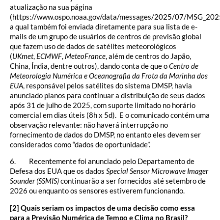
atualização na sua página
(https://www.ospo.noaa.gov/data/messages/2025/07/MSG_202
a qual também foi enviada diretamente para sua lista de e-
mails de um grupo de usuários de centros de previsão global
que fazem uso de dados de satélites meteorológicos
(
UKmet
,
ECMWF
,
MeteoFrance
, além de centros do Japão,
China, Índia, dentre outros), dando conta de que o
Centro de
Meteorologia Numérica e Oceanografia da Frota da Marinha dos
EUA
, responsável pelos satélites do sistema DMSP, havia
anunciado planos para continuar a distribuição de seus dados
após 31 de julho de 2025, com suporte limitado no horário
comercial em dias úteis (8h x 5d). E o comunicado contém uma
observação relevante: não haverá interrupção no
fornecimento de dados do DMSP, no entanto eles devem ser
considerados como “dados de oportunidade”.
6. Recentemente foi anunciado pelo Departamento de
Defesa dos EUA que os dados
Special Sensor Microwave Imager
Sounder (SSMIS)
continuarão a ser fornecidos até setembro de
2026 ou enquanto os sensores estiverem funcionando.
[2] Quais seriam os impactos de uma decisão como essa
para a Previsão Numérica de Tempo e Clima no Brasil?