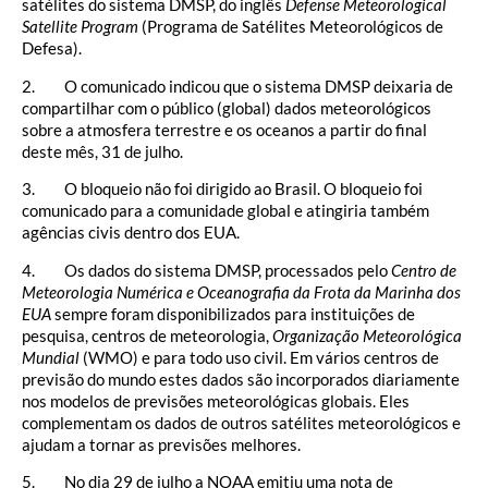
satélites do sistema DMSP, do inglês
Defense Meteorological
Satellite Program
(Programa de Satélites Meteorológicos de
Defesa).
2. O comunicado indicou que o sistema DMSP deixaria de
compartilhar com o público (global) dados meteorológicos
sobre a atmosfera terrestre e os oceanos a partir do final
deste mês, 31 de julho.
3. O bloqueio não foi dirigido ao Brasil. O bloqueio foi
comunicado para a comunidade global e atingiria também
agências civis dentro dos EUA.
4. Os dados do sistema DMSP, processados pelo
Centro de
Meteorologia Numérica e Oceanografia da Frota da Marinha dos
EUA
sempre foram disponibilizados para instituições de
pesquisa, centros de meteorologia,
Organização Meteorológica
Mundial
(WMO) e para todo uso civil. Em vários centros de
previsão do mundo estes dados são incorporados diariamente
nos modelos de previsões meteorológicas globais. Eles
complementam os dados de outros satélites meteorológicos e
ajudam a tornar as previsões melhores.
5. No dia 29 de julho a NOAA emitiu uma nota de