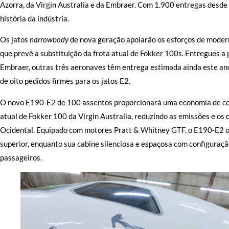
Azorra, da Virgin Australia e da Embraer. Com 1.900 entregas desde 
história da indústria.
Os jatos
narrowbody
de nova geração apoiarão os esforços de moderni
que prevê a substituição da frota atual de Fokker 100s. Entregues a 
Embraer, outras três aeronaves têm entrega estimada ainda este ano
de oito pedidos firmes para os jatos E2.
O novo E190-E2 de 100 assentos proporcionará uma economia de co
atual de Fokker 100 da Virgin Australia, reduzindo as emissões e os
Ocidental. Equipado com motores Pratt & Whitney GTF, o E190-E2 of
superior, enquanto sua cabine silenciosa e espaçosa com configuraç
passageiros.