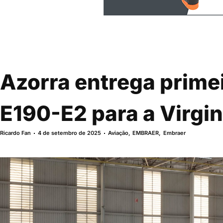
Azorra entrega prime
E190-E2 para a Virgin
Ricardo Fan
4 de setembro de 2025
Aviação
,
EMBRAER
,
Embraer