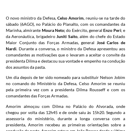
O novo ministro da Defesa,
Celso Amorim
, reuniu-se na tarde do
sábado (6AGO), no Palácio do Planalto, com os comandantes da
Marinha, almirante
Moura Neto;
do Exército, general
Enzo Peri
; e
da Aeronáutica, brigadeiro
Juniti Saito
, além do chefe do Estado
Maior Conjunto das Forças Armadas, general
José Carlos de
Nardi
. Durante a conversa, o ministro da Defesa apresentou aos
comandantes as motivações que o levaram a aceitar o convite da
presidenta Dilma e destacou sua vontade e empenho na condução
dos assuntos da pasta.
Um dia depois de ter sido nomeado para substituir Nelson Jobim
no comando do Ministério da Defesa, Celso Amorim se reuniu
pela primeira vez com a presidenta Dilma Rousseff e com os
comandantes das Forças Armadas.
Amorim almoçou com Dilma no Palácio do Alvorada, onde
chegou por volta das 12h45 e de onde saiu às 15h20. Segundo a
assessoria do ministério, durante a longa conversa com a
presidenta, Amorim recebeu as primeiras orientações sobre a
condução da pasta. Amorim estava em João Pessoa desde a última