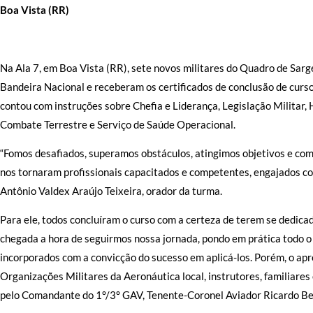
Boa Vista (RR)
Na Ala 7, em Boa Vista (RR), sete novos militares do Quadro de Sa
Bandeira Nacional e receberam os certificados de conclusão de curso
contou com instruções sobre Chefia e Liderança, Legislação Militar, 
Combate Terrestre e Serviço de Saúde Operacional.
“Fomos desafiados, superamos obstáculos, atingimos objetivos e co
nos tornaram profissionais capacitados e competentes, engajados com 
Antônio Valdex Araújo Teixeira, orador da turma.
Para ele, todos concluíram o curso com a certeza de terem se dedica
chegada a hora de seguirmos nossa jornada, pondo em prática todo o
incorporados com a convicção do sucesso em aplicá-los. Porém, o ap
Organizações Militares da Aeronáutica local, instrutores, familiar
pelo Comandante do 1°/3° GAV, Tenente-Coronel Aviador Ricardo B