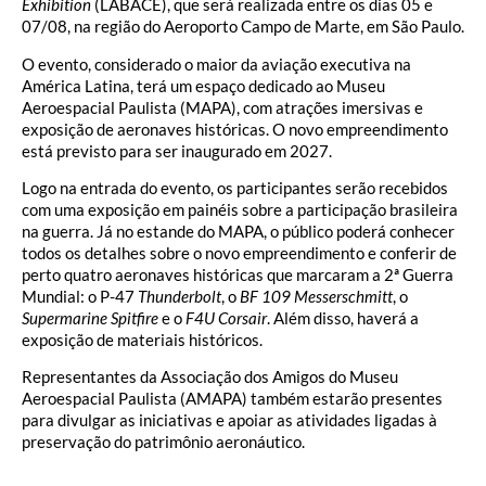
Exhibition
(LABACE), que será realizada entre os dias 05 e
07/08, na região do Aeroporto Campo de Marte, em São Paulo.
O evento, considerado o maior da aviação executiva na
América Latina, terá um espaço dedicado ao Museu
Aeroespacial Paulista (MAPA), com atrações imersivas e
exposição de aeronaves históricas. O novo empreendimento
está previsto para ser inaugurado em 2027.
Logo na entrada do evento, os participantes serão recebidos
com uma exposição em painéis sobre a participação brasileira
na guerra. Já no estande do MAPA, o público poderá conhecer
todos os detalhes sobre o novo empreendimento e conferir de
perto quatro aeronaves históricas que marcaram a 2ª Guerra
Mundial: o P-47
Thunderbolt
, o
BF 109
Messerschmitt
, o
Supermarine Spitfire
e o
F4U Corsair
. Além disso, haverá a
exposição de materiais históricos.
Representantes da Associação dos Amigos do Museu
Aeroespacial Paulista (AMAPA) também estarão presentes
para divulgar as iniciativas e apoiar as atividades ligadas à
preservação do patrimônio aeronáutico.