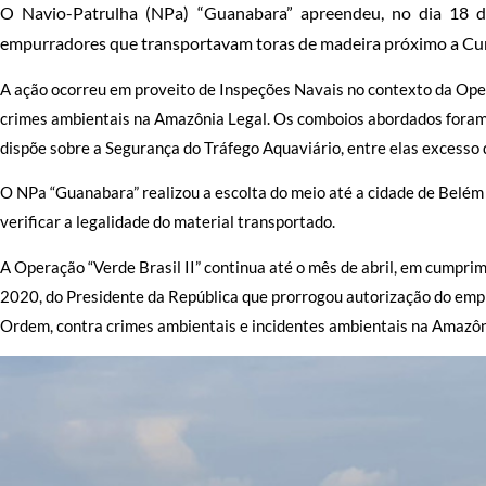
O Navio-Patrulha (NPa) “Guanabara” apreendeu, no dia 18 de
empurradores que transportavam toras de madeira próximo a Cur
A ação ocorreu em proveito de Inspeções Navais no contexto da Opera
crimes ambientais na Amazônia Legal. Os comboios abordados foram 
dispõe sobre a Segurança do Tráfego Aquaviário, entre elas excesso 
O NPa “Guanabara” realizou a escolta do meio até a cidade de Belé
verificar a legalidade do material transportado.
A Operação “Verde Brasil II” continua até o mês de abril, em cumpr
2020, do Presidente da República que prorrogou autorização do emp
Ordem, contra crimes ambientais e incidentes ambientais na Amazôn