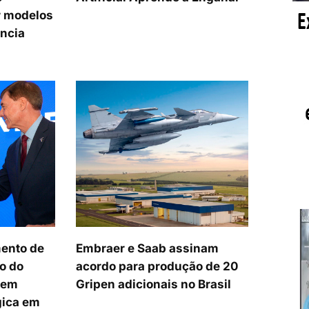
 modelos
ência
ento de
Embraer e Saab assinam
o do
acordo para produção de 20
cem
Gripen adicionais no Brasil
gica em