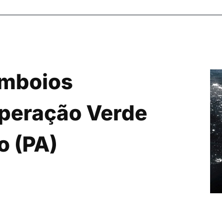
omboios
peração Verde
ho (PA)