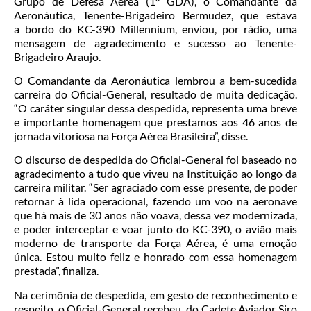
Grupo de Defesa Aérea (1º GDA), o Comandante da
Aeronáutica, Tenente-Brigadeiro Bermudez, que estava
a bordo do KC-390 Millennium, enviou, por rádio, uma
mensagem de agradecimento e sucesso ao Tenente-
Brigadeiro Araujo.
O Comandante da Aeronáutica lembrou a bem-sucedida
carreira do Oficial-General, resultado de muita dedicação.
“O caráter singular dessa despedida, representa uma breve
e importante homenagem que prestamos aos 46 anos de
jornada vitoriosa na Força Aérea Brasileira”, disse.
O discurso de despedida do Oficial-General foi baseado no
agradecimento a tudo que viveu na Instituição ao longo da
carreira militar. “Ser agraciado com esse presente, de poder
retornar à lida operacional, fazendo um voo na aeronave
que há mais de 30 anos não voava, dessa vez modernizada,
e poder interceptar e voar junto do KC-390, o avião mais
moderno de transporte da Força Aérea, é uma emoção
única. Estou muito feliz e honrado com essa homenagem
prestada”, finaliza.
Na cerimônia de despedida, em gesto de reconhecimento e
respeito, o Oficial-General recebeu, do Cadete Aviador Siro