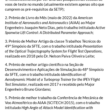
voos de teste no mundo (atualmente existem apenas oito que
cumprem os pré-requisitos da SETP);
2. Prêmio de Livro do Mês (maio de 2022) da
American
Institute of Aeronautics and Astronautics
(AIAA) ao Major
Engenheiro Joaquim Neto Dias, pelo trabalho intitulado
Active
Spanwise Lift Control
:
A Distributed Parameter Approach
;
3. Prêmio de Melhor Artigo da classe Trabalhos Técnicos do
49° Simpósio da SFTE, com o trabalho intitulado
Presentation
of the Optical Trajectography System for Flight Test Operations
,
realizado em 2018 pelo Dr. Nelson Paiva Oliveira Leite;
4. Prêmio de melhor artigo científico na Seção de
Desenvolvimento e Aplicações de Simulação do 48° Simpósio
da SFTE, com o trabalho intitulado
Identification of
Aerodynamic Model of a Turboprop Trainer for the IPEV Flight
Test Simulator
, realizado em 2017 e recebido pelo Major
Engenheiro Bruno Giordano;
5. Prêmio de melhor trabalho da Conferência de Mecânica de
Voo Atmosférico do AIAA (SCITECH 2015), com o trabalho
intitulado
High Angle of Attack Model Identification with