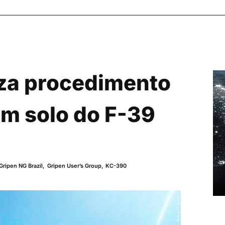
iza procedimento
m solo do F-39
Gripen NG Brazil
,
Gripen User’s Group
,
KC-390