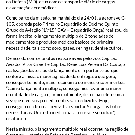
da Defesa (MD), atua com o transporte diário de cargas
e evacuação aeromédicas.
Como parte da missão, na manhã do dia 24/01
, a aeronave C-
105, operada pelo Primeiro Esquadrão do Décimo Quinto
Grupo de Aviação (1°/15° GAV – Esquadrão Onça) realizou, de
forma inédita, o lançamento múltiplo de 2 toneladas de
medicamentos e produtos médicos básicos de primeira
necessidade, tais como soro, gases, seringas, dentre outros.
De acordo com os pilotos responsáveis pelo voo, Capitão
Aviador Vitor Graeff e Capitão Renê Lu
iz Pereira Da Costa, a
realização deste tipo de lançamento é importante porque
confere à missão maior agilidade de entrega, o que gera,
consequentemente, maior economia de meios e suprimentos.
“Com o lançamento múltiplo, conseguimos levar uma maior
quantidade de carga e, principalmente, de forma célere, uma
vez que diversos procedimentos são reduzidos. Hoje,
conseguimos, de uma só vez, transportar 5 cargas às tribos
necessitadas. Um feito inédito para o nosso Esquadrão”,
relataram.
Nesta missão, o lançamento múltiplo real ocorreu na região de
Surucucu – interior do Estado de Roraima – e, lá, os