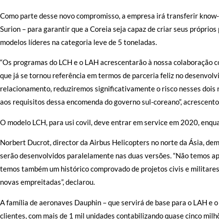
Como parte desse novo compromisso, a empresa irá transferir know
Surion – para garantir que a Coreia seja capaz de criar seus próprio
modelos líderes na categoria leve de 5 toneladas.
“Os programas do LCH e o LAH acrescentarão à nossa colaboração c
que já se tornou referência em termos de parceria feliz no desenvol
relacionamento, reduziremos significativamente o risco nesses doi
aos requisitos dessa encomenda do governo sul-coreano”, acrescento
O modelo LCH, para usi covil, deve entrar em service em 2020, enq
Norbert Ducrot, director da Airbus Helicopters no norte da Ásia, d
serão desenvolvidos paralelamente nas duas versões. “Não temos a
temos também um histórico comprovado de projetos civis e militares
novas empreitadas”, declarou.
A família de aeronaves Dauphin – que servirá de base para o LAH e o
clientes, com mais de 1 mil unidades contabilizando quase cinco mi