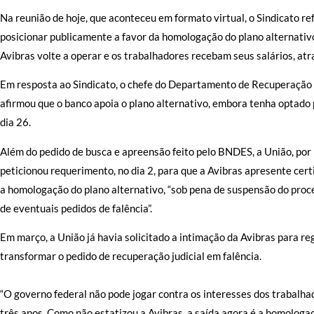
Na reunião de hoje, que aconteceu em formato virtual, o Sindicato r
posicionar publicamente a favor da homologação do plano alternativ
Avibras volte a operar e os trabalhadores recebam seus salários, at
Em resposta ao Sindicato, o chefe do Departamento de Recuperação
afirmou que o banco apoia o plano alternativo, embora tenha optado
dia 26.
Além do pedido de busca e apreensão feito pelo BNDES, a União, por
peticionou requerimento, no dia 2, para que a Avibras apresente cert
a homologação do plano alternativo, “sob pena de suspensão do proc
de eventuais pedidos de falência”.
Em março, a União já havia solicitado a intimação da Avibras para r
transformar o pedido de recuperação judicial em falência.
“O governo federal não pode jogar contra os interesses dos trabalhad
três anos. Como não estatizou a Avibras, a saída agora é a homologa