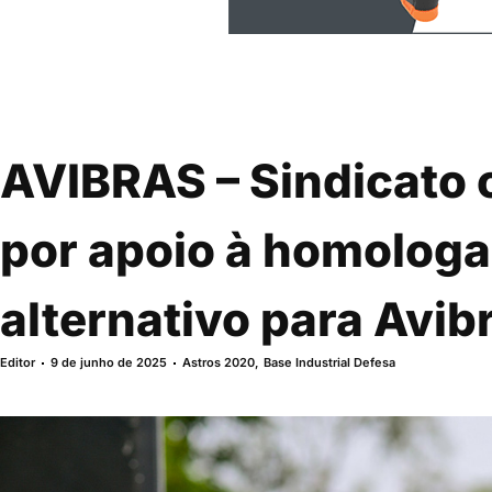
AVIBRAS – Sindicato
por apoio à homologa
alternativo para Avib
Editor
9 de junho de 2025
Astros 2020
,
Base Industrial Defesa