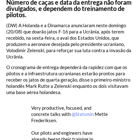
Número de caças e data da entrega não foram
divulgados, e dependem do treinamento de
pilotos.
(DW) A Holanda e a Dinamarca anunciaram neste domingo
(20/08) que doarão jatos F-16 para a Ucrânia, após terem
recebido, na sexta-feira, o aval dos Estados Unidos, que
produzem a aeronave desejada pelo presidente ucraniano,
Volodimir Zelenski, para reforçar sua luta contra a invasão da
Ucrânia.
O cronograma de entrega dependerá da rapidez com que os
pilotos e a infraestrutura ucranianas estarão prontos para
receber os jatos de quarta geração, disse o primeiro-ministro
holandês Mark Rutte a Zelenski enquanto os dois visitavam
uma base aérea holandesa.
Very productive, focused, and
concrete talks with
@Statsmin
Mette
Frederiksen.
Our pilots and engineers have
already began their training in