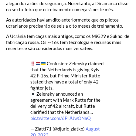
alegando razões de segurança. No entanto, a Dinamarca disse
na sexta-feira que o treinamento começará neste mês.
As autoridades haviam dito anteriormente que os pilotos
ucranianos precisarão de seis a oito meses de treinamento.
A Ucrânia tem caças mais antigos, como os MiG29 e Sukhoi de
fabricação russa. Os F-16s têm tecnologia e recursos mais
recentes e são considerados mais versáteis.
Confusion: Zelensky claimed
that the Netherlands is giving Kyiv
42 F-16s, but Prime Minister Rutte
stated they have a total of only 42
fighter jets.
Zelensky announced an
agreement with Mark Rutte for the
delivery of 42 aircraft, but Rutte
clarified that the Netherlands…
pic.twitter.com/6PIJUwONaQ
— Zlatti71 (@djuric_zlatko)
August
20, 2023