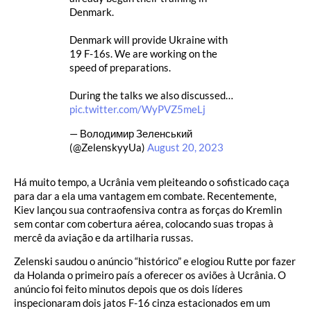
Denmark.
Denmark will provide Ukraine with
19 F-16s. We are working on the
speed of preparations.
During the talks we also discussed…
pic.twitter.com/WyPVZ5meLj
— Володимир Зеленський
(@ZelenskyyUa)
August 20, 2023
Há muito tempo, a Ucrânia vem pleiteando o sofisticado caça
para dar a ela uma vantagem em combate. Recentemente,
Kiev lançou sua contraofensiva contra as forças do Kremlin
sem contar com cobertura aérea, colocando suas tropas à
mercê da aviação e da artilharia russas.
Zelenski saudou o anúncio “histórico” e elogiou Rutte por fazer
da Holanda o primeiro país a oferecer os aviões à Ucrânia. O
anúncio foi feito minutos depois que os dois líderes
inspecionaram dois jatos F-16 cinza estacionados em um