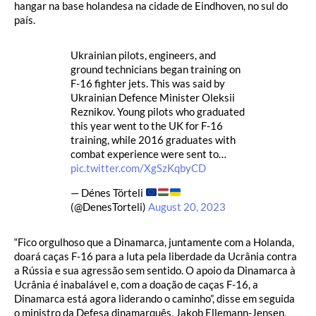
hangar na base holandesa na cidade de Eindhoven, no sul do
país.
Ukrainian pilots, engineers, and
ground technicians began training on
F-16 fighter jets. This was said by
Ukrainian Defence Minister Oleksii
Reznikov. Young pilots who graduated
this year went to the UK for F-16
training, while 2016 graduates with
combat experience were sent to…
pic.twitter.com/XgSzKqbyCD
— Dénes Törteli
(@DenesTorteli)
August 20, 2023
“Fico orgulhoso que a Dinamarca, juntamente com a Holanda,
doará caças F-16 para a luta pela liberdade da Ucrânia contra
a Rússia e sua agressão sem sentido. O apoio da Dinamarca à
Ucrânia é inabalável e, com a doação de caças F-16, a
Dinamarca está agora liderando o caminho”, disse em seguida
o ministro da Defesa dinamarquês, Jakob Ellemann-Jensen,