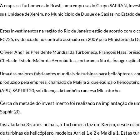
A empresa Turbomeca do Brasil, uma empresa do Grupo SAFRAN, investi
sua Unidade de Xerém, no Municícipio de Duque de Caxias, no Estado de 
Estes investimentos na região do Rio de Janeiro estão de acordo com o
EC725, evidenciado no contrato assinado em 2009 pelo Ministério da Def
Olivier Andriès Presidente Mundial da Turbomeca, François Haas, presi
Chefe do Estado-Maior da Aeronáutica, cortaram a fita da inauguração 
Uma das maiores fabricantes mundiais de turbinas para helicópteros, co
produzido pela empresa, chamado de Makila 2, que equipa o helicópter
(APU) SAPHIR 20, sob licença da também rancesa Microturbo.
Cerca da metade do investimento foi realizado na implantação de um 
Saphir 20..
Instalada há 35 anos no país, a Turbomeca faz em Xerém, desde o co
de turbinas de helicóptero, modelos Arriel 1 e 2 e Makila 1. Estas t