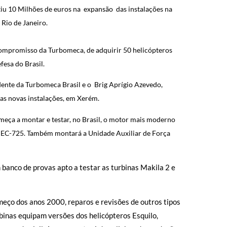
u 10 Milhões de euros na expansão das instalações na
Rio de Janeiro.
 compromisso da Turbomeca, de adquirir 50 helicópteros
esa do Brasil.
dente da Turbomeca Brasil e o Brig Aprígio Azevedo,
das novas instalações, em Xerém.
meça a montar e testar, no Brasil, o motor mais moderno
o EC-725. Também montará a Unidade Auxiliar de Força
banco de provas apto a testar as turbinas Makila 2 e
meço dos anos 2000, reparos e revisões de outros tipos
urbinas equipam versões dos helicópteros Esquilo,