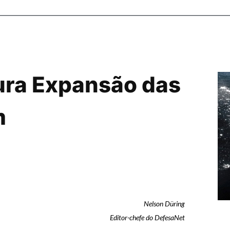
ra Expansão das
m
Nelson Düring
Editor-chefe do DefesaNet