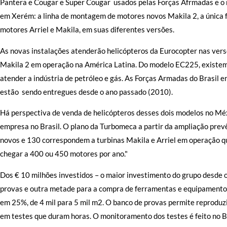
Pantera e Cougar e Super Cougar usados pelas Forças Afrmadas e o m
em Xerém: a linha de montagem de motores novos Makila 2, a única fo
motores Arriel e Makila, em suas diferentes versões.
As novas instalações atenderão helicópteros da Eurocopter nas vers
Makila 2 em operação na América Latina. Do modelo EC225, existem
atender a indústria de petróleo e gás. As Forças Armadas do Brasi
estão sendo entregues desde o ano passado (2010).
Há perspectiva de venda de helicópteros desses dois modelos no Méxi
empresa no Brasil. O plano da Turbomeca a partir da ampliação prev
novos e 130 correspondem a turbinas Makila e Arriel em operação qu
chegar a 400 ou 450 motores por ano."
Dos € 10 milhões investidos – o maior investimento do grupo desde o
provas e outra metade para a compra de ferramentas e equipamentos
em 25%, de 4 mil para 5 mil m2. O banco de provas permite reproduzi
em testes que duram horas. O monitoramento dos testes é feito no B