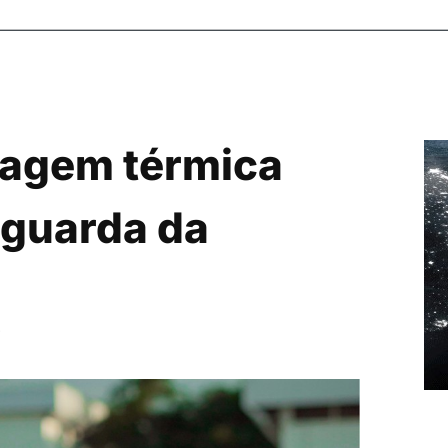
magem térmica
nguarda da
e