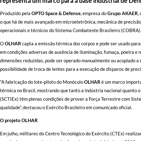
representa um marco para a base industrial de Defe
Produzido pela
OPTO Space & Defense
, empresa do
Grupo AKAER
,
o que há de mais avançado em microeletrônica, mecânica de precisão 
operacionais e técnicos do Sistema Combatente Brasileiro (COBRA)
O
OLHAR
capta a emissão térmica dos corpos e pode ser usado para
em condições adversas de ausência de iluminação, fumaça, poeira e 
dimensões reduzidas, pode ser operado manualmente ou acoplado a ca
possibilidade de troca de lentes para a execução de disparos de prec
“A fabricação do lote-piloto do Monóculo
OLHAR
é um marco import
térmica no Brasil, mostrando que tanto a indústria nacional quanto o
(SCTIEx) têm plenas condições de prover a Força Terrestre com Sist
qualidade”, destacou o Exército Brasileiro em comunicado oficial.
O projeto
OLHAR
Em julho, militares do Centro Tecnológico do Exército (CTEx) realiz