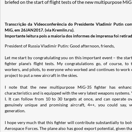
briefed on the start of flight tests of the new multipurpose MiG
Transcrição da Videoconferência do Presidente Vladimir Putin co
MiG, em 26JAN2017. (via Kremlin.ru).
Importante leitura pois a maioria dos informes de imprensa foi retira
President of Russia Vladimir Putin: Good afternoon, friends,
Let me start by congratulating you on this important event – the star
fighter plane’s flight tests. My congratulations go, of course, to 
workers, and pilots, to everyone who worked and continues to work 
project to put a new aircraft in the skies.
I note that the new multipurpose MiG-35 fighter has enhance
characteristics and is equipped with the very latest weapons systems.
I. It can follow from 10 to 30 targets at once, and can operate ov
genuinely unique and promising aircraft, 4++, you could say, ve
generation.
I hope very much that this fighter will contribute substantially to bo
Aerospace Forces. The plane also has good export potential, given th