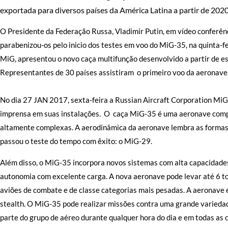
exportada para diversos países da América Latina a partir de 2020
O Presidente da Federação Russa, Vladimir Putin, em vídeo conferên
parabenizou-os pelo inicio dos testes em voo do MiG-35, na quinta-f
MiG, apresentou o novo caça multifunção desenvolvido a partir de es
Representantes de 30 países assistiram o primeiro voo da aeronave
No dia 27 JAN 2017, sexta-feira a Russian Aircraft Corporation Mi
imprensa em suas instalações. O caça MiG-35 é uma aeronave compl
altamente complexas. A aerodinâmica da aeronave lembra as formas
passou o teste do tempo com êxito: o MiG-29.
Além disso, o MiG-35 incorpora novos sistemas com alta capacidade
autonomia com excelente carga. A nova aeronave pode levar até 6 t
aviões de combate e de classe categorias mais pesadas. A aeronave 
stealth. O MiG-35 pode realizar missões contra uma grande varieda
parte do grupo de aéreo durante qualquer hora do dia e em todas as