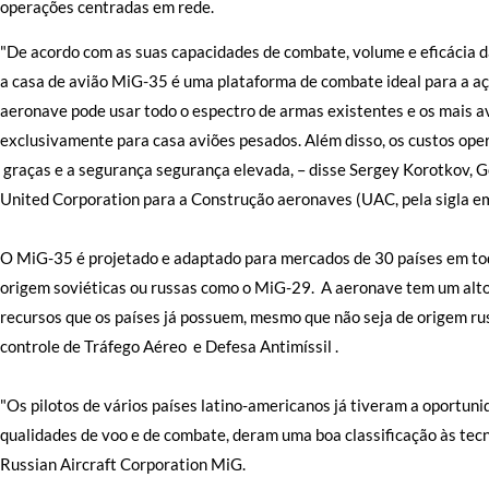
operações centradas em rede.
"De acordo com as suas capacidades de combate, volume e eficácia da
a casa de avião MiG-35 é uma plataforma de combate ideal para a açã
aeronave pode usar todo o espectro de armas existentes e os mais
exclusivamente para casa aviões pesados. Além disso, os custos ope
graças e a segurança segurança elevada, – disse Sergey Korotkov, G
United Corporation para a Construção aeronaves (UAC, pela sigla em
O MiG-35 é projetado e adaptado para mercados de 30 países em to
origem soviéticas ou russas como o MiG-29. A aeronave tem um alto
recursos que os países já possuem, mesmo que não seja de origem rus
controle de Tráfego Aéreo e Defesa Antimíssil .
"Os pilotos de vários países latino-americanos já tiveram a oportuni
qualidades de voo e de combate, deram uma boa classificação às tecn
Russian Aircraft Corporation MiG.