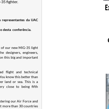
-35 fighter.
m representantes da UAC
do desta conferência.
t of our new MiG-35 light
the designers, engineers,
on this big and important
d flight and technical
 You know this better than
er land or sea. This is a
ry close to being fifth
lstering our Air Force and
at more than 30 countries