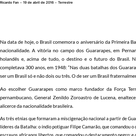
Ricardo Fan
19 de abril de 2016
Terrestre
Na data de hoje, o Brasil comemora o aniversário da Primeira B
nacionalidade. A vitória no campo dos Guararapes, em Pernam
holandês e, acima de tudo, o destino e o futuro do Brasil. 
completava 300 anos, em 1948: “Nas duas batalhas dos Guararap
ser um Brasil só e não dois ou três. O de ser um Brasil fraternalmen
Ao escolher Guararapes como marco fundador da Força Terres
pernambucano, General Zenildo Zoroastro de Lucena, enaltece
alicerce da nacionalidade brasileira.
As três etnias que formaram a miscigenação nacional a partir de Gua
líderes da Batalha: o índio potiguar Filipe Camarão, que comandou o
escravos africanos libertos, que comandou o destacamento negro; e