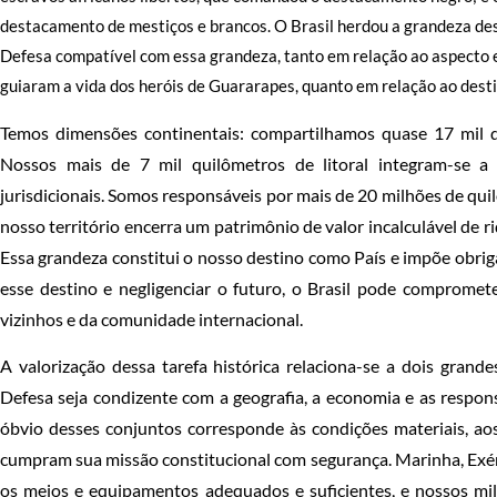
destacamento de mestiços e brancos. O Brasil herdou a grandeza des
Defesa compatível com essa grandeza, tanto em relação ao aspecto e
guiaram a vida dos heróis de Guararapes, quanto em relação ao desti
Temos dimensões continentais: compartilhamos quase 17 mil qu
Nossos mais de 7 mil quilômetros de litoral integram-se a
jurisdicionais. Somos responsáveis por mais de 20 milhões de qu
nosso território encerra um patrimônio de valor incalculável de ri
Essa grandeza constitui o nosso destino como País e impõe obrig
esse destino e negligenciar o futuro, o Brasil pode compromet
vizinhos e da comunidade internacional.
A valorização dessa tarefa histórica relaciona-se a dois gran
Defesa seja condizente com a geografia, a economia e as respons
óbvio desses conjuntos corresponde às condições materiais, ao
cumpram sua missão constitucional com segurança. Marinha, Exér
os meios e equipamentos adequados e suficientes, e nossos mil