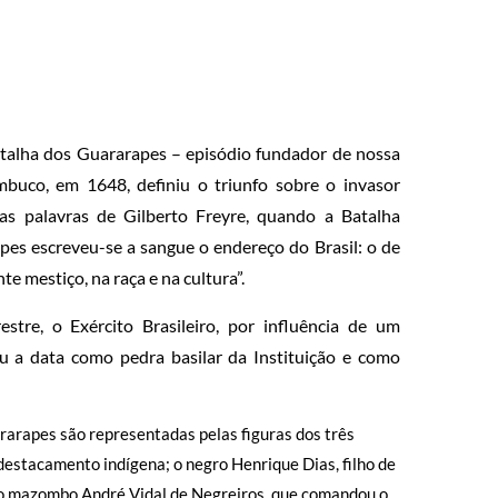
atalha dos Guararapes – episódio fundador de nossa
buco, em 1648, definiu o triunfo sobre o invasor
Nas palavras de Gilberto Freyre, quando a Batalha
es escreveu-se a sangue o endereço do Brasil: o de
te mestiço, na raça e na cultura”.
tre, o Exército Brasileiro, por influência de um
u a data como pedra basilar da Instituição e como
rarapes são representadas pelas figuras dos três
 destacamento indígena; o negro Henrique Dias, filho de
 o mazombo André Vidal de Negreiros, que comandou o