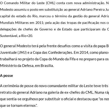
O Comando Militar do Leste (CML) conta com nova administração. Na ú
Modesto assumiu o posto em substituição ao general Adriano Pereira Ju
capital do estado do Rio, marcou o término da gestão do general Adri
Mundiais Militares em 2011; pela ação das tropas de pacificação nos
delegações de chefes de Governo e de Estado que participaram da 
Sustentável, a Rio+20.
O general Modesto terá pela frente desafios como a visita do papa 
Juventude (JMJ) e a Copa das Confederações. Em 2014, como plano de
trabalhará no projeto da Copa do Mundo da Fifa e no preparo para o
Ministério da Defesa, em Brasília.
A posse
A cerimônia de posse do novo comandante militar do Leste teve três 
retrato do general Adriano na galeria de ex-chefes do CML. Numa 
que sentia-se orgulhoso por substituir o oficial e destacou que “os 
que se tornam eternos”.