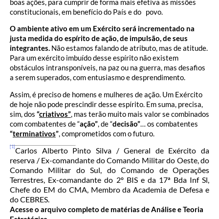
boas ações, para cumprir de forma mais efetiva as missões
constitucionais, em benefício do País e do povo.
O ambiente ativo em um Exército será incrementado na
justa medida do espírito de ação, de impulsão, de seus
integrantes.
Não estamos falando de atributo, mas de atitude.
Para um exército imbuído desse espírito não existem
obstáculos intransponíveis, na paz ou na guerra, mas desafios
a serem superados, com entusiasmo e desprendimento.
Assim, é preciso de homens e mulheres de ação. Um Exército
de hoje não pode prescindir desse espírito. Em suma, precisa,
sim, dos
“
criativos”
, mas terão muito mais valor se combinados
com combatentes de “
ação”
, de “
decisão”
… os combatentes
“
terminativos
”
, comprometidos com o futuro.
[1]
Carlos Alberto Pinto Silva / General de Exército da
reserva / Ex-comandante do Comando Militar do Oeste, do
Comando Militar do Sul, do Comando de Operações
Terrestres, Ex-comandante do 2º BIS e da 17ª Bda Inf Sl,
Chefe do EM do CMA, Membro da Academia de Defesa e
do CEBRES.
Acesse o arquivo completo de matérias de Análise e Teoria
Estratégica