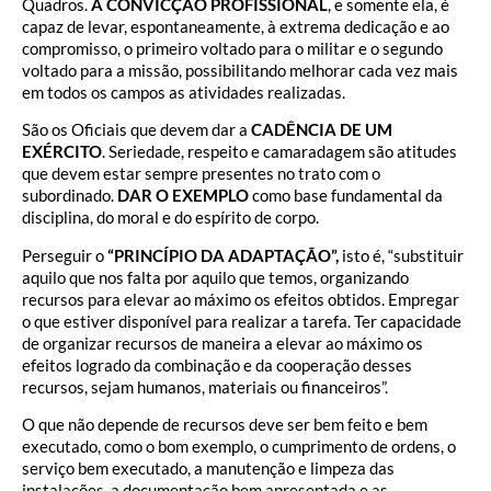
Quadros.
A CONVICÇÃO PROFISSIONAL
, e somente ela, é
capaz de levar, espontaneamente, à extrema dedicação e ao
compromisso, o primeiro voltado para o militar e o segundo
voltado para a missão, possibilitando melhorar cada vez mais
em todos os campos as atividades realizadas.
São os Oficiais que devem dar a
CADÊNCIA DE UM
EXÉRCITO
. Seriedade, respeito e camaradagem são atitudes
que devem estar sempre presentes no trato com o
subordinado.
DAR O EXEMPLO
como base fundamental da
disciplina, do moral e do espírito de corpo.
Perseguir o
“PRINCÍPIO DA ADAPTAÇÃO”,
isto é, “substituir
aquilo que nos falta por aquilo que temos, organizando
recursos para elevar ao máximo os efeitos obtidos. Empregar
o que estiver disponível para realizar a tarefa. Ter capacidade
de organizar recursos de maneira a elevar ao máximo os
efeitos logrado da combinação e da cooperação desses
recursos, sejam humanos, materiais ou financeiros”.
O que não depende de recursos deve ser bem feito e bem
executado, como o bom exemplo, o cumprimento de ordens, o
serviço bem executado, a manutenção e limpeza das
instalações, a documentação bem apresentada e as