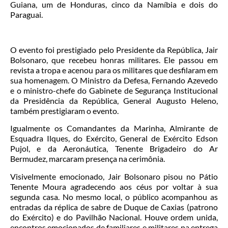
Guiana, um de Honduras, cinco da Namíbia e dois do
Paraguai.
O evento foi prestigiado pelo Presidente da República, Jair
Bolsonaro, que recebeu honras militares. Ele passou em
revista a tropa e acenou para os militares que desfilaram em
sua homenagem. O Ministro da Defesa, Fernando Azevedo
e o ministro-chefe do Gabinete de Segurança Institucional
da Presidência da República, General Augusto Heleno,
também prestigiaram o evento.
Igualmente os Comandantes da Marinha, Almirante de
Esquadra Ilques, do Exército, General de Exército Edson
Pujol, e da Aeronáutica, Tenente Brigadeiro do Ar
Bermudez, marcaram presença na cerimônia.
Visivelmente emocionado, Jair Bolsonaro pisou no Pátio
Tenente Moura agradecendo aos céus por voltar à sua
segunda casa. No mesmo local, o público acompanhou as
entradas da réplica de sabre de Duque de Caxias (patrono
do Exército) e do Pavilhão Nacional. Houve ordem unida,
encontros emocionados de familiares e militares na entrega