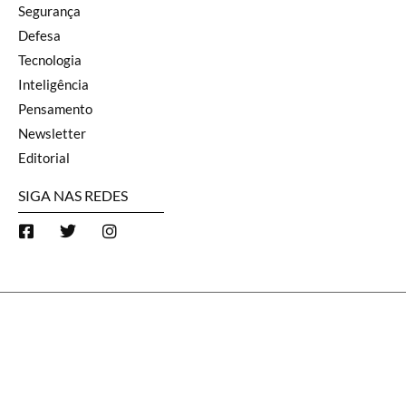
Soberania sem dissuasão: a fala de
José Múcio expõe a fragilidade
estratégica brasileira
5 de agosto de 2026
Inscreva-se na nossa newsletter
INSCREVA-SE