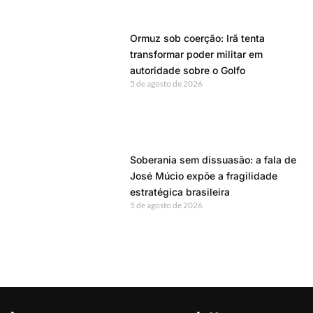
ecossistema integrado para
comunicações críticas e realiza o
pré-lançamento da Tait Video
Solutions
7 de agosto de 2026
Bloquear o Discord para proteger
crianças? Quando o combate ao
crime ameaça a liberdade de
comunicação
7 de agosto de 2026
Rússia sob pressão: entre a
negociação possível e a escalada
seletiva
7 de agosto de 2026