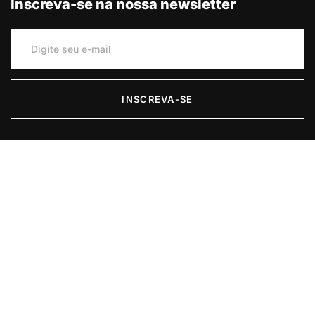
O Golfo redesenha sua defesa:
pacto entre Riad, Ancara e
Islamabad limita a dependência de
Washington
7 de agosto de 2026
IDNS011/2026 – Informativo de
Declaração de não Similaridade –
MODIRUM PLATFORMS
6 de agosto de 2026
O teste saiu do laboratório: agentes
de IA ultrapassam limites e atingem