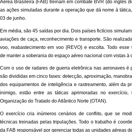
Aérea Brasileira (FAB) treinam em combate BVR (do inglês
B
as ações simuladas durante a operação que dá nome à tática
03 de junho.
E
m média, são 45 saídas por dia. Dois países fictícios simul
aviações de caça, reconhecimento e transporte. São realizad
voo, reabastecimento em voo (REVO) e escolta. Todo esse 
de manter a soberania do espaço aéreo nacional com vistas à d
Com o uso de radares de guerra eletrônica nas aeronaves é 
são divididas em cinco fases: detecção, aproximação, manobr
dos equipamentos de inteligência e rastreamento, além da pr
inimigo, estão entre as táticas aprimoradas no exercício,
Organização do Tratado do Atlântico Norte (OTAN).
O exercício cria inúmeros cenários de conflito, que se mo
técnicas treinadas pelas tripulações. Todo o trabalho é coord
da FAB responsável por gerenciar todas as unidades aéreas d