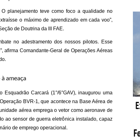
 O planejamento teve como foco a qualidade no
extraísse o máximo de aprendizado em cada voo”,
Seção de Doutrina da III FAE.
bate no adestramento dos nossos pilotos. Esse
”, afirma
Comandante-Geral de Operações Aéreas
do.
 à ameaça
o Esquadrão Carcará (1°/6°GAV), inaugurou uma
 Operação BVR-1, que acontece na Base Aérea de
 a unidade aérea emprega o vetor como aeronave de
ido ao sensor de guerra eletrônica instalado, capaz
enário de emprego o
peracional.