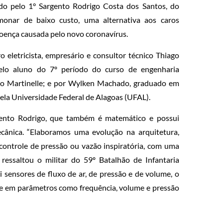
do pelo 1° Sargento Rodrigo Costa dos Santos, do
lmonar de baixo custo, uma alternativa aos caros
ença causada pelo novo coronavírus.
eletricista, empresário e consultor técnico Thiago
elo aluno do 7º período do curso de engenharia
uno Martinelle; e por Wylken Machado, graduado em
la Universidade Federal de Alagoas (UFAL).
rgento Rodrigo, que também é matemático e possui
cânica. “Elaboramos uma evolução na arquitetura,
controle de pressão ou vazão inspiratória, com uma
essaltou o militar do 59º Batalhão de Infantaria
ensores de fluxo de ar, de pressão e de volume, o
úde em parâmetros como frequência, volume e pressão