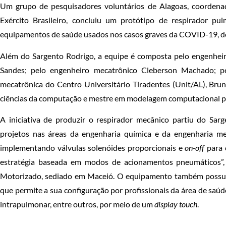
Um grupo de pesquisadores voluntários de Alagoas, coordena
Exército Brasileiro, concluiu um protótipo de respirador pu
equipamentos de saúde usados nos casos graves da COVID-19, do
Além do Sargento Rodrigo, a equipe é composta pelo engenheiro 
Sandes; pelo engenheiro mecatrônico Cleberson Machado; p
mecatrônica do Centro Universitário Tiradentes (Unit/AL), Br
ciências da computação e mestre em modelagem computacional pe
A iniciativa de produzir o respirador mecânico partiu do Sa
projetos nas áreas da engenharia química e da engenharia me
implementando válvulas solenóides proporcionais e
on-off
para 
estratégia baseada em modos de acionamentos pneumáticos”, r
Motorizado, sediado em Maceió. O equipamento também possui s
que permite a sua configuração por profissionais da área de sa
intrapulmonar, entre outros, por meio de um
display touch
.