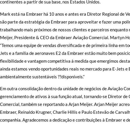
continentes a partir de sua base, nos Estados Unidos.
Mark está na Embraer há 10 anos e antes era Diretor Regional de 
são parte da estratégia da Embraer para aproveitar e fazer uma poli
trabalhando mais próximos de nossos clientes e parceiros enquanto 
Meijer, Presidente & CEO da Embraer Aviação Comercial. Martyn Ho
“Temos uma equipe de vendas diversificada e de primeira linha em to
Jets e a família de aeronaves E2 da Embraer estão muito bem posic
flexibilidade e vantagem competitiva à medida que emergimos desta
ainda estamos vendo oportunidades reais no mercado para E-Jets e E
ambientalmente sustentáveis ??disponíveis.”
Em outra consolidação dentro da unidade de negócios de Aviação Com
gerenciamento de ativos à sua função atual, tornando-se Diretor de
Comercial, também se reportando a Arjan Meijer. Arjan Meijer acres
Embraer, Reinaldo Krugner, Charlie Hillis e Paulo Estevão de Carval
companhia. Agradecemos a dedicação e contribuições à Embraer e de