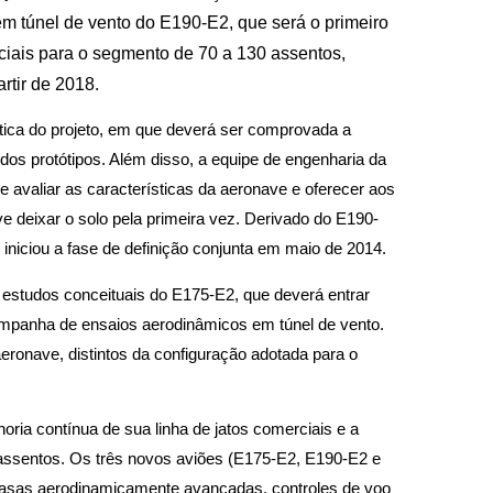
em túnel de vento do E190-E2, que será o primeiro
ciais para o segmento de 70 a 130 assentos,
rtir de 2018.
tica do projeto, em que deverá ser comprovada a
 dos protótipos. Além disso, a equipe de engenharia da
e avaliar as características da aeronave e oferecer aos
 deixar o solo pela primeira vez. Derivado do E190-
iniciou a fase de definição conjunta em maio de 2014.
studos conceituais do E175-E2, que deverá entrar
ampanha de ensaios aerodinâmicos em túnel de vento.
ronave, distintos da configuração adotada para o
a contínua de sua linha de jatos comerciais e a
 assentos. Os três novos aviões (E175-E2, E190-E2 e
 asas aerodinamicamente avançadas, controles de voo