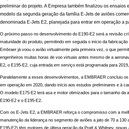
preliminar do projeto. A Empresa também finalizou os ensaios 
modelo da segunda geração da família E-Jets de aviões comer
denominada E-Jets E2, planejada para entrar em operação a pa
O próximo passo no desenvolvimento do E190-E2 será a revisão crí
maturidade do produto, permitindo em seguida o início da fabricação
Embraer já voou o avião virtualmente pela primeira vez, o que permit
engenheiros muitas horas de voo virtuais antes mesmo de a aeronave
E2, o E195-E2, cuja entrada em serviço está programada para 2019, 
Paralelamente a esses desenvolvimentos, a EMBRAER concluiu os e
em operação em 2020, dando início aos estudos preliminares e à c
O modelo E175-E2 terá asa e motor otimizados para o tamanho da ae
E190-E2 e o E195-E2.
Com os E-Jets E2, a EMBRAER reforça o compromisso com a melhori
manutenção da liderança no segmento de aviões a jato de 70 a 130
E195-E2) têm motores de última geração da Pratt & Whitney, novas