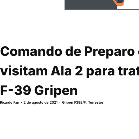
Comando de Preparo 
visitam Ala 2 para tr
F-39 Gripen
Ricardo Fan
2 de agosto de 2021
Gripen F39E/F
,
Terrestre