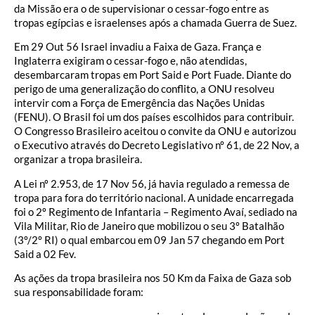
da Missão era o de supervisionar o cessar-fogo entre as
tropas egípcias e israelenses após a chamada Guerra de Suez.
Em 29 Out 56 Israel invadiu a Faixa de Gaza. França e
Inglaterra exigiram o cessar-fogo e, não atendidas,
desembarcaram tropas em Port Said e Port Fuade. Diante do
perigo de uma generalização do conflito, a ONU resolveu
intervir com a Força de Emergência das Nações Unidas
(FENU). O Brasil foi um dos países escolhidos para contribuir.
O Congresso Brasileiro aceitou o convite da ONU e autorizou
o Executivo através do Decreto Legislativo nº 61, de 22 Nov, a
organizar a tropa brasileira.
A Lei nº 2.953, de 17 Nov 56, já havia regulado a remessa de
tropa para fora do território nacional. A unidade encarregada
foi o 2º Regimento de Infantaria – Regimento Avaí, sediado na
Vila Militar, Rio de Janeiro que mobilizou o seu 3º Batalhão
(3º/2º RI) o qual embarcou em 09 Jan 57 chegando em Port
Said a 02 Fev.
As ações da tropa brasileira nos 50 Km da Faixa de Gaza sob
sua responsabilidade foram: