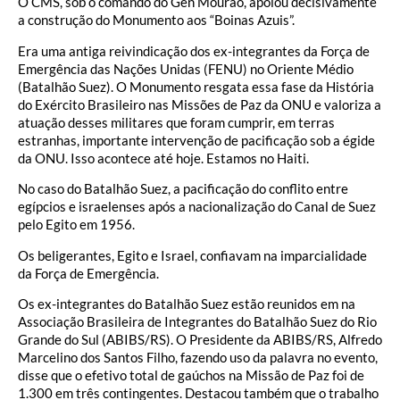
O CMS, sob o comando do Gen Mourão, apoiou decisivamente
a construção do Monumento aos “Boinas Azuis”.
Era uma antiga reivindicação dos ex-integrantes da Força de
Emergência das Nações Unidas (FENU) no Oriente Médio
(Batalhão Suez). O Monumento resgata essa fase da História
do Exército Brasileiro nas Missões de Paz da ONU e valoriza a
atuação desses militares que foram cumprir, em terras
estranhas, importante intervenção de pacificação sob a égide
da ONU. Isso acontece até hoje. Estamos no Haiti.
No caso do Batalhão Suez, a pacificação do conflito entre
egípcios e israelenses após a nacionalização do Canal de Suez
pelo Egito em 1956.
Os beligerantes, Egito e Israel, confiavam na imparcialidade
da Força de Emergência.
Os ex-integrantes do Batalhão Suez estão reunidos em na
Associação Brasileira de Integrantes do Batalhão Suez do Rio
Grande do Sul (ABIBS/RS). O Presidente da ABIBS/RS, Alfredo
Marcelino dos Santos Filho, fazendo uso da palavra no evento,
disse que o efetivo total de gaúchos na Missão de Paz foi de
1.300 em três contingentes. Destacou também que o trabalho