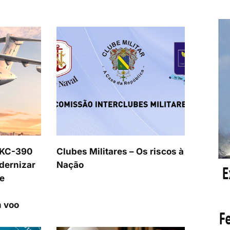
 KC-390
Clubes Militares – Os riscos à
dernizar
Nação
e
 voo