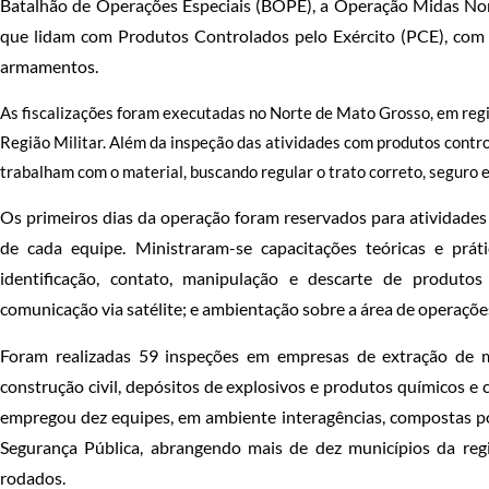
Batalhão de Operações Especiais (BOPE), a Operação Midas Norte.
que lidam com Produtos Controlados pelo Exército (PCE), com ê
armamentos.
As fiscalizações foram executadas no Norte de Mato Grosso, em reg
Região Militar. Além da inspeção das atividades com produtos contro
trabalham com o material, buscando regular o trato correto, seguro e
Os primeiros dias da operação foram reservados para atividades
de cada equipe. Ministraram-se capacitações teóricas e prát
identificação, contato, manipulação e descarte de produto
comunicação via satélite; e ambientação sobre a área de operaçõe
Foram realizadas 59 inspeções em empresas de extração de m
construção civil, depósitos de explosivos e produtos químicos e
empregou dez equipes, em ambiente interagências, compostas por
Segurança Pública, abrangendo mais de dez municípios da re
rodados.