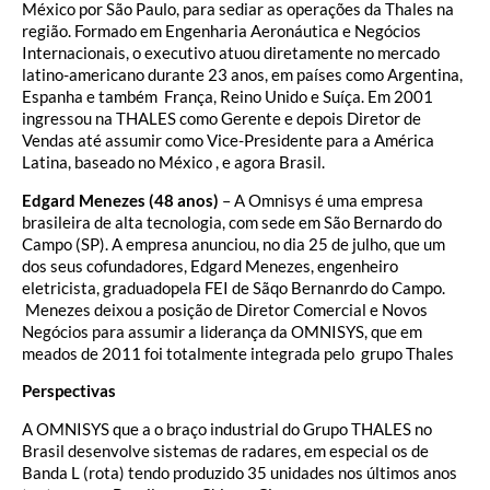
México por São Paulo, para sediar as operações da Thales na
região. Formado em Engenharia Aeronáutica e Negócios
Internacionais, o executivo atuou diretamente no mercado
latino-americano durante 23 anos, em países como Argentina,
Espanha e também França, Reino Unido e Suíça. Em 2001
ingressou na THALES como Gerente e depois Diretor de
Vendas até assumir como Vice-Presidente para a América
Latina, baseado no México , e agora Brasil.
Edgard Menezes (48 anos)
– A Omnisys é uma empresa
brasileira de alta tecnologia, com sede em São Bernardo do
Campo (SP). A empresa anunciou, no dia 25 de julho, que um
dos seus cofundadores, Edgard Menezes, engenheiro
eletricista, graduadopela FEI de Sãqo Bernanrdo do Campo.
Menezes deixou a posição de Diretor Comercial e Novos
Negócios para assumir a liderança da OMNISYS, que em
meados de 2011 foi totalmente integrada pelo grupo Thales
Perspectivas
A OMNISYS que a o braço industrial do Grupo THALES no
Brasil desenvolve sistemas de radares, em especial os de
Banda L (rota) tendo produzido 35 unidades nos últimos anos