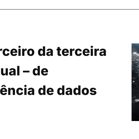
rceiro da terceira
tual – de
gência de dados