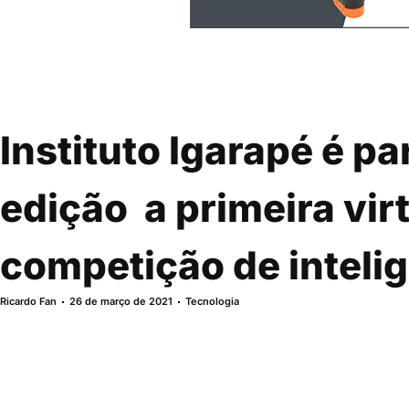
Instituto Igarapé é pa
edição  a primeira vir
competição de inteli
Ricardo Fan
26 de março de 2021
Tecnologia