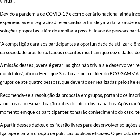
virtual.
Devido à pandemia de COVID-19 e com o cenário nacional ainda incer
experiências e integração diferenciadas, a fim de garantir a saúde e 
soluções propostas, além de ampliar a possibilidade de pessoas part
“A competição dará aos participantes a oportunidade de utilizar ci
da sociedade brasileira. Dados recentes mostram que dez cidades do 
A missão desses jovens é gerar insights não triviais e desenvolver 
municípios”, afirma Henrique Sinatura, sócio e líder do BCG GAMMA no
grupos de até quatro pessoas, que deverão ser realizadas pelo site e
Recomenda-se a resolução da proposta em grupos, portanto os inscri
a outros na mesma situação antes do início dos trabalhos. Após o an
momento em que os participantes tomarão conhecimento do caso, terã
A partir desses dados, eles ficarão livres para desenvolver soluções a
Igarapé e para a criação de políticas públicas eficazes. O período de