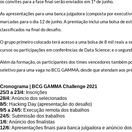
os convites para a fase final serão enviados em 1º de junho.
As apresentações para uma banca julgadora (composta por executivo
marcadas para o dia 12 de junho. A premiação inclui uma bolsa de e
classificados na final do desafio.
O grupo primeiro colocado terá acesso a uma bolsa de 8 mil reais a s
cursos ou participações em conferências de Data Science; e o segund
Além da formação, os participantes dos times vencedores também pod
seletivo para uma vaga no BCG GAMMA, desde que atendam aos pré-
Cronograma | BCG GAMMA Challenge 2021
25/3 a 23/4:
 Inscrições
28/4:
 Anúncio dos selecionados
8/5:
 Hacking Day (apresentação do desafio)
9/5 a 24/5:
 Execução remota dos trabalhos
24/5:
 Submissão dos trabalhos
1/6:
 Anúncio dos finalistas 
12/6:
 Apresentações finais para banca julgadora e anúncio do