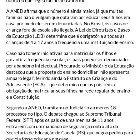
dobro do que registrou no ano anterior.
A ANED afirma que o número é ainda maior, já que muitas
famílias não divulgam que optaram por educar seus filhos em
casa por medo de serem denunciadas. No Brasil, os casos de
criança fora da escola são ilegais. A Lei de Diretrizes e Bases
da Educação (LDB) determina que é obrigatória a todas as
crianças de 4 a 17 anos a frequência uma instituição de ensino.
Caso não tomem iniciativas para matricular os filhos e
garantir a frequência escolar, os pais podem ser denunciados
por abandono intelectual. Procurado, o Ministério da Educação
destacou que a proposta do ensino domiciliar “não apresenta
amparo legal”, ferindo ainda o Estatuto da Criança e do
Adolescente (ECA) – que determina que os pais têm a
obrigação de matricular seus filhos na rede regular de ensino –
e a Constituição.
Segundo a ANED, tramitam no Judiciário ao menos 18
processos do tipo. O debate chegou ao Supremo Tribunal
Federal (STF) após os pais de uma menina de 11 anos
entrarem com um mandado de segurança contra ato da
Secretaria de Educação de Canela (RS), que negou pedido para
que ela fosse educada em casa.