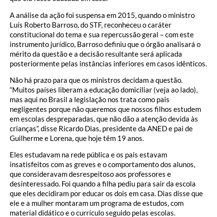
A análise da ação foi suspensa em 2015, quando o ministro
Luís Roberto Barroso, do STF, reconheceu o caráter
constitucional do tema e sua repercussão geral – com este
instrumento jurídico, Barroso definiu que o órgão analisará o
mérito da questão e a decisão resultante será aplicada
posteriormente pelas instâncias inferiores em casos idênticos.
Não há prazo para que os ministros decidam a questão.
“Muitos países liberam a educação domiciliar (veja ao lado),
mas aqui no Brasil a legislação nos trata como pais
negligentes porque não queremos que nossos filhos estudem
em escolas despreparadas, que não dão a atenção devida às
crianças”, disse Ricardo Dias, presidente da ANED e pai de
Guilherme e Lorena, que hoje têm 19 anos.
Eles estudavam na rede pública e os pais estavam
insatisfeitos com as greves e o comportamento dos alunos,
que consideravam desrespeitoso aos professores e
desinteressado. Foi quando a filha pediu para sair da escola
que eles decidiram por educar os dois em casa. Dias disse que
ele e a mulher montaram um programa de estudos, com
material didático e o currículo seguido pelas escolas.