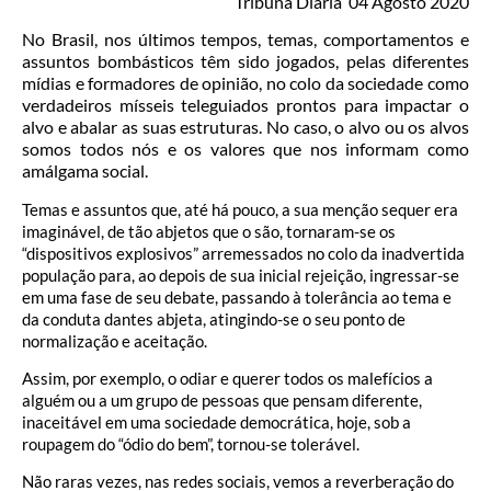
Tribuna Diária 04 Agosto 2020
No Brasil, nos últimos tempos, temas, comportamentos e
assuntos bombásticos têm sido jogados, pelas diferentes
mídias e formadores de opinião, no colo da sociedade como
verdadeiros mísseis teleguiados prontos para impactar o
alvo e abalar as suas estruturas. No caso, o alvo ou os alvos
somos todos nós e os valores que nos informam como
amálgama social.
Temas e assuntos que, até há pouco, a sua menção sequer era
imaginável, de tão abjetos que o são, tornaram-se os
“dispositivos explosivos” arremessados no colo da inadvertida
população para, ao depois de sua inicial rejeição, ingressar-se
em uma fase de seu debate, passando à tolerância ao tema e
da conduta dantes abjeta, atingindo-se o seu ponto de
normalização e aceitação.
Assim, por exemplo, o odiar e querer todos os malefícios a
alguém ou a um grupo de pessoas que pensam diferente,
inaceitável em uma sociedade democrática, hoje, sob a
roupagem do “ódio do bem”, tornou-se tolerável.
Não raras vezes, nas redes sociais, vemos a reverberação do