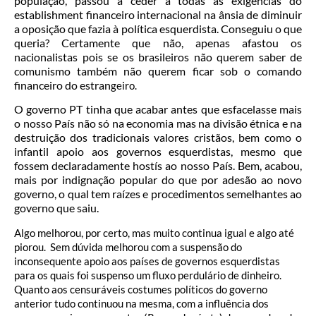
população, passou a ceder a todas as exigências do
establishment financeiro internacional na ânsia de diminuir
a oposição que fazia à política esquerdista. Conseguiu o que
queria? Certamente que não, apenas afastou os
nacionalistas pois se os brasileiros não querem saber de
comunismo também não querem ficar sob o comando
financeiro do estran
geiro.
O governo PT tinha que acabar antes que esfacelasse mais
o nosso País não só na economia mas na divisão étnica e na
destruição dos tradicionais valores cristãos, bem como o
infantil apoio aos governos esquerdistas, mesmo que
fossem declaradamente hostís ao nosso País. Bem, acabou,
mais por indignação popular do que por adesão ao novo
governo, o qual tem raízes e procedimentos semelhantes ao
governo que saiu.
Algo melhorou, por certo, mas muito continua igual e algo até
piorou. Sem dúvida melhorou com a suspensão do
inconsequente apoio aos países de governos esquerdistas
para os quais foi suspenso um fluxo perdulário de dinheiro.
Quanto aos censuráveis costumes políticos do governo
anterior tudo continuou na mesma, com a influência dos