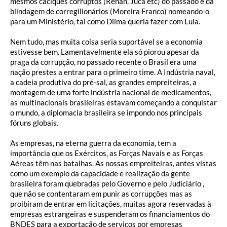
mesmos caciques corruptos (Renan, Jucá etc) do passado e da
blindagem de corregilionários (Moreira Franco) nomeando-o
para um Ministério, tal como Dilma queria fazer com Lula.
Nem tudo, mas muita coisa seria suportável se a economia
estivesse bem. Lamentavelmente ela só piorou apesar da
praga da corrupção, no passado recente o Brasil era uma
nação prestes a entrar para o primeiro time. A Indústria naval,
a cadeia produtiva do pré-sal, as grandes empreiteiras, a
montagem de uma forte indústria nacional de medicamentos,
as multinacionais brasileiras estavam começando a conquistar
o mundo, a diplomacia brasileira se impondo nos principais
fóruns globais.
As empresas, na eterna guerra da economia, tem a
importância que os Exércitos, as Forças Navais e as Forças
Aéreas têm nas batalhas. As nossas empreiteiras, antes vistas
como um exemplo da capacidade e realização da gente
brasileira foram quebradas pelo Governo e pelo Judiciário ,
que não se contentaram em punir as corrupções mas as
proibiram de entrar em licitações, muitas agora reservadas à
empresas estrangeiras e suspenderam os financiamentos do
BNDES para a exportação de serviços por empresas