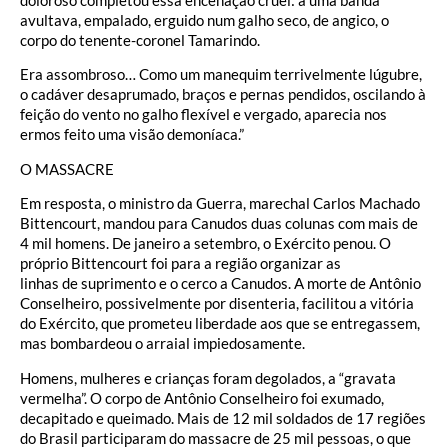
doloroso completou essa encenação cruel: a uma banda
avultava, empalado, erguido num galho seco, de angico, o
corpo do tenente-coronel Tamarindo.
Era assombroso… Como um manequim terrivelmente lúgubre,
o cadáver desaprumado, braços e pernas pendidos, oscilando à
feição do vento no galho flexível e vergado, aparecia nos
ermos feito uma visão demoníaca.”
O MASSACRE
Em resposta, o ministro da Guerra, marechal Carlos Machado
Bittencourt, mandou para Canudos duas colunas com mais de
4 mil homens. De janeiro a setembro, o Exército penou. O
próprio Bittencourt foi para a região organizar as
linhas de suprimento e o cerco a Canudos. A morte de Antônio
Conselheiro, possivelmente por disenteria, facilitou a vitória
do Exército, que prometeu liberdade aos que se entregassem,
mas bombardeou o arraial impiedosamente.
Homens, mulheres e crianças foram degolados, a “gravata
vermelha”. O corpo de Antônio Conselheiro foi exumado,
decapitado e queimado. Mais de 12 mil soldados de 17 regiões
do Brasil participaram do massacre de 25 mil pessoas, o que