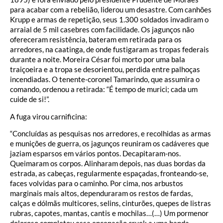
para acabar com a rebelião, liderou um desastre. Com canhões
Krupp e armas de repetição, seus 1.300 soldados invadiram o
arraial de 5 mil casebres com facilidade. Os jagunços não
ofereceram resistência, bateram em retirada para os
arredores, na caatinga, de onde fustigaram as tropas federais
durante a noite. Moreira César foi morto por uma bala
traiçoeira e a tropa se desorientou, perdida entre palhoças
incendiadas. O tenente-coronel Tamarindo, que assumira o
comando, ordenou a retirada: “É tempo de murici; cada um
cuide de si!”.
A fuga virou carnificina:
“Concluídas as pesquisas nos arredores, e recolhidas as armas
e munições de guerra, os jagunços reuniram os cadáveres que
jaziam esparsos em vários pontos. Decapitaram-nos.
Queimaram os corpos. Alinharam depois, nas duas bordas da
estrada, as cabeças, regularmente espaçadas, fronteando-se,
faces volvidas para o caminho. Por cima, nos arbustos
marginais mais altos, dependuraram os restos de fardas,
calças e dólmãs multicores, selins, cinturões, quepes de listras
rubras, capotes, mantas, cantis e mochilas…(…) Um pormenor