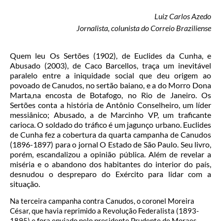
Luiz Carlos Azedo
Jornalista, colunista do Correio Braziliense
Quem leu Os Sertões (1902), de Euclides da Cunha, e
Abusado (2003), de Caco Barcellos, traça um inevitável
paralelo entre a iniquidade social que deu origem ao
povoado de Canudos, no sertão baiano, e a do Morro Dona
Marta,na encosta de Botafogo, no Rio de Janeiro. Os
Sertões conta a história de Antônio Conselheiro, um líder
messiânico; Abusado, a de Marcinho VP, um traficante
carioca. O soldado do tráfico é um jagunço urbano. Euclides
de Cunha fez a cobertura da quarta campanha de Canudos
(1896-1897) para o jornal O Estado de São Paulo. Seu livro,
porém, escandalizou a opinião pública. Além de revelar a
miséria e o abandono dos habitantes do interior do país,
desnudou o despreparo do Exército para lidar com a
situação.
Na terceira campanha contra Canudos, o coronel Moreira
César, que havia reprimido a Revolução Federalista (1893-
1895) e fora enviado pelo presidente Prudente de Moraes