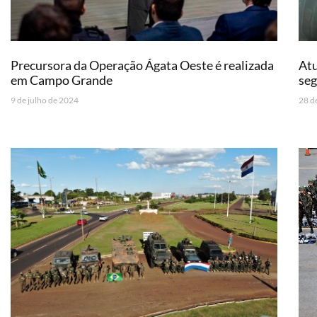
Precursora da Operação Ágata Oeste é realizada
Atu
em Campo Grande
seg
9 de julho de 2024
28 d