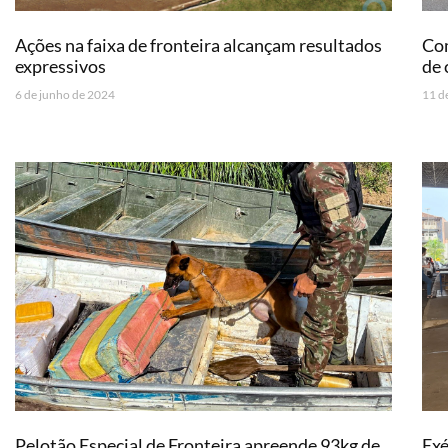
Ações na faixa de fronteira alcançam resultados
Co
expressivos
de 
6 de junho de 2024
11 d
Pelotão Especial de Fronteira apreende 93kg de
Exé