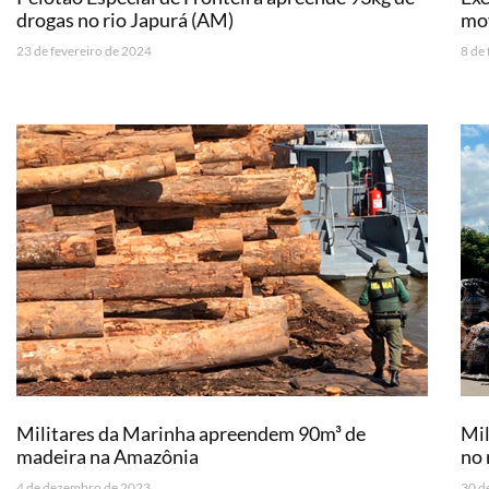
drogas no rio Japurá (AM)
mo
23 de fevereiro de 2024
8 de
Militares da Marinha apreendem 90m³ de
Mil
madeira na Amazônia
no 
4 de dezembro de 2023
30 d