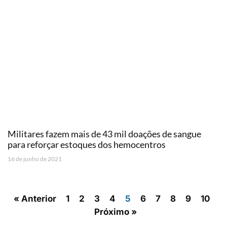
Militares fazem mais de 43 mil doações de sangue
para reforçar estoques dos hemocentros
16 de junho de 2021
« Anterior
1
2
3
4
5
6
7
8
9
10
Próximo »