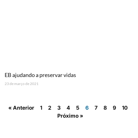
EB ajudando a preservar vidas
23 de março de 2021
« Anterior
1
2
3
4
5
6
7
8
9
10
Próximo »