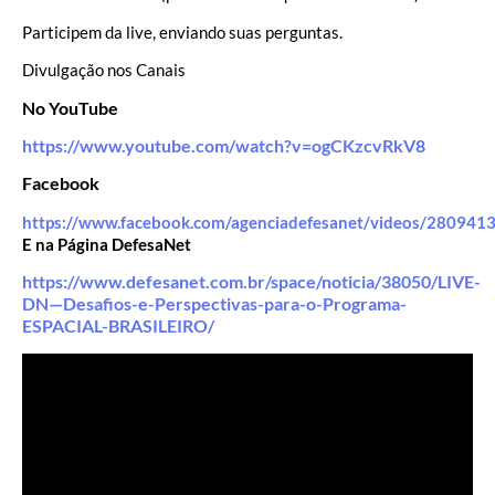
Participem da live, enviando suas perguntas.
Divulgação nos Canais
No YouTube
https://www.youtube.com/watch?v=ogCKzcvRkV8
Facebook
https://www.facebook.com/agenciadefesanet/videos/28094
E na Página DefesaNet
https://www.defesanet.com.br/space/noticia/38050/LIVE-
DN—Desafios-e-Perspectivas-para-o-Programa-
ESPACIAL-BRASILEIRO/