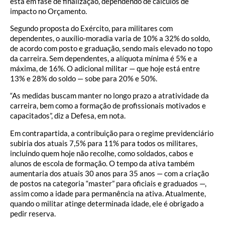
está em fase de finalização, dependendo de cálculos de
impacto no Orçamento.
Segundo proposta do Exército, para militares com
dependentes, o auxílio-moradia varia de 10% a 32% do soldo,
de acordo com posto e graduação, sendo mais elevado no topo
da carreira. Sem dependentes, a alíquota mínima é 5% e a
máxima, de 16%. O adicional militar — que hoje está entre
13% e 28% do soldo — sobe para 20% e 50%.
“As medidas buscam manter no longo prazo a atratividade da
carreira, bem como a formação de profissionais motivados e
capacitados”, diz a Defesa, em nota.
Em contrapartida, a contribuição para o regime previdenciário
subiria dos atuais 7,5% para 11% para todos os militares,
incluindo quem hoje não recolhe, como soldados, cabos e
alunos de escola de formação. O tempo da ativa também
aumentaria dos atuais 30 anos para 35 anos — com a criação
de postos na categoria “master” para oficiais e graduados —,
assim como a idade para permanência na ativa. Atualmente,
quando o militar atinge determinada idade, ele é obrigado a
pedir reserva.