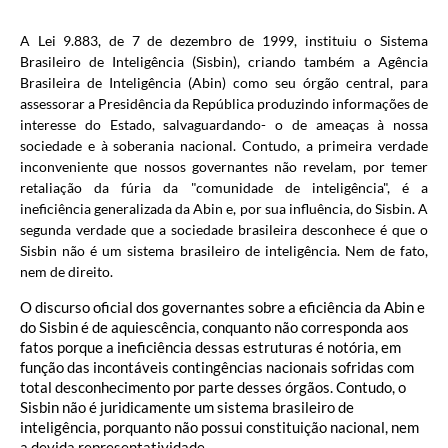
A Lei 9.883, de 7 de dezembro de 1999, instituiu o Sistema
Brasileiro de Inteligência (Sisbin), criando também a Agência
Brasileira de Inteligência (Abin) como seu órgão central, para
assessorar a Presidência da República produzindo informações de
interesse do Estado, salvaguardando- o de ameaças à nossa
sociedade e à soberania nacional. Contudo, a primeira verdade
inconveniente que nossos governantes não revelam, por temer
retaliação da fúria da "comunidade de inteligência", é a
ineficiência generalizada da Abin e, por sua influência, do Sisbin. A
segunda verdade que a sociedade brasileira desconhece é que o
Sisbin não é um sistema brasileiro de inteligência. Nem de fato,
nem de direito.
O discurso oficial dos governantes sobre a eficiência da Abin e
do Sisbin é de aquiescência, conquanto não corresponda aos
fatos porque a ineficiência dessas estruturas é notória, em
função das incontáveis contingências nacionais sofridas com
total desconhecimento por parte desses órgãos. Contudo, o
Sisbin não é juridicamente um sistema brasileiro de
inteligência, porquanto não possui constituição nacional, nem
a devida representatividade.