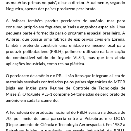
as matérias-primas no país", disse o diretor. Atualmente, segundo
Nogueira, apenas dez países produzem perclorato.
A Avibras também produz perclorato de amônio, mas para
consumo próprio em foguetes, mísseis e engenhos espaciais. Uma
pequena parte é fornecida para o programa espacial brasileiro. A
Avibras, que possui uma fábrica de explosivos civis em Lorena,
também pretende construir uma unidade no mesmo local para
produzir polibutadieno (PBLH), polímero utilizado na fabricação
do combustível sólido do foguete VLS-1, mas que tem ainda
aplicações industriais, como resina plástica.
O perclorato de amônio e o PBLH são itens que integram a lista de
materiais sensíveis controlados pelos países signatários do MTCR
(sigla em inglês para Regime de Controle de Tecnologia de
Mísseis). O foguete VLS-1 consome 54 toneladas de perclorato de
amônio em cada lançamento.
A tecnologia de produção nacional do PBLH surgiu na década de
70, por meio de uma parceria entre a Petrobras e o DCTA
(Departamento de Ciência e Tecnologia Aeroespacial). Em 1982 a
Petrobras iniciou a produção, em escala industrial, do PBLH,