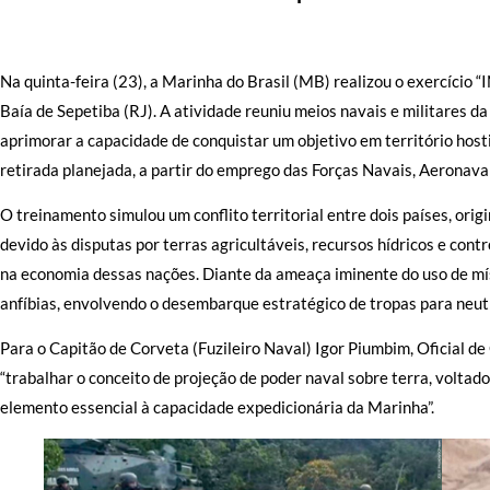
Na quinta-feira (23), a Marinha do Brasil (MB) realizou o exercício
Baía de Sepetiba (RJ). A atividade reuniu meios navais e militares da
aprimorar a capacidade de conquistar um objetivo em território hosti
retirada planejada, a partir do emprego das Forças Navais, Aeronavai
O treinamento simulou um conflito territorial entre dois países, orig
devido às disputas por terras agricultáveis, recursos hídricos e con
na economia dessas nações. Diante da ameaça iminente do uso de mís
anfíbias, envolvendo o desembarque estratégico de tropas para neutr
Para o Capitão de Corveta (Fuzileiro Naval) Igor Piumbim, Oficial de
“trabalhar o conceito de projeção de poder naval sobre terra, voltad
elemento essencial à capacidade expedicionária da Marinha”.