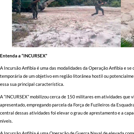
Entenda a “INCURSEX”
A Incursão Anfíbia é uma das modalidades da Operação Anfíbia e se 
temporária de um objetivo em região litorânea hostil ou potencialme
essa sua principal característica.
A “INCURSEX” mobilizou cerca de 150 militares em atividades que v
apresentado, empregando parcela da Força de Fuzileiros da Esquadra
central dessas atividades foi elevar o grau de aprestamento e a cap
níveis.
A Incursão Anfíbia é uma Operação de Guerra Naval de elevada comp