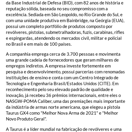
da Base Industrial de Defesa (BID), com 82 anos de história e
reputação sólida, baseada no seu compromisso com a
excelência. Sediada em São Leopoldo, no Rio Grande do Sul, e
com uma unidade produtiva em Bainbridge, na Geórgia (EUA),
possui um completo portfólio de produtos composto por
revólveres, pistolas, submetralhadoras, fuzis, carabinas, rifles
e espingardas, atendendo os mercados civil, militar e policial
no Brasil e em mais de 100 países.
A companhia emprega cerca de 3.700 pessoas e movimenta
uma grande cadeia de fornecedores que geram milhares de
empregos indiretos. A empresa investe fortemente em
pesquisa e desenvolvimento, possui parcerias com renomadas
instituições de ensino e conta com um Centro Integrado de
Tecnologia e Engenharia Brasil/Estados Unidos (CITE). Em
reconhecimento pelo seu elevado padrão de qualidade e
inovação, já recebeu 36 prêmios internacionais, entre eles o
NASGW-POMA Caliber, uma das premiações mais importante
da indústria de armas norte americana, que elegeu a pistola
Taurus GX4 como "Melhor Nova Arma de 2021" e "Melhor
Novo Produto Geral".
A Taurus é a líder mundial na fabricação de revólveres e uma