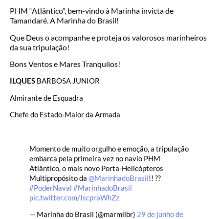
PHM “Atlântico”, bem-vindo à Marinha invicta de
Tamandaré. A Marinha do Brasil!
Que Deus o acompanhe e proteja os valorosos marinheiros
da sua tripulação!
Bons Ventos e Mares Tranquilos!
ILQUES
BARBOSA JUNIOR
Almirante de Esquadra
Chefe do Estado-Maior da Armada
Momento de muito orgulho e emoção, a tripulação
embarca pela primeira vez no navio PHM
Atlântico, o mais novo Porta-Helicópteros
Multipropósito da
@MarinhadoBrasil
!! ??
#PoderNaval
#MarinhadoBrasil
pic.twitter.com/IscpraWhZz
— Marinha do Brasil (@marmilbr)
29 de junho de