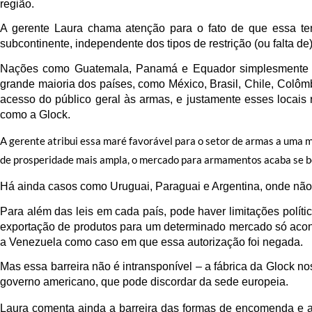
região.
A gerente Laura chama atenção para o fato de que essa ten
subcontinente, independente dos tipos de restrição (ou falta d
Nações como Guatemala, Panamá e Equador simplesmente pr
grande maioria dos países, como México, Brasil, Chile, Colômb
acesso do público geral às armas, e justamente esses locai
como a Glock.
A gerente atribui essa maré favorável para o setor de armas a uma 
de prosperidade mais ampla, o mercado para armamentos acaba se 
Há ainda casos como Uruguai, Paraguai e Argentina, onde não 
Para além das leis em cada país, pode haver limitações políti
exportação de produtos para um determinado mercado só acont
a Venezuela como caso em que essa autorização foi negada.
Mas essa barreira não é intransponível – a fábrica da Glock n
governo americano, que pode discordar da sede europeia.
Laura comenta ainda a barreira das formas de encomenda e 