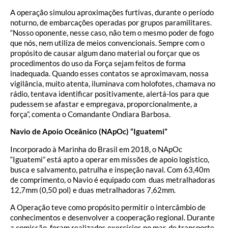
A operação simulou aproximações furtivas, durante o período
noturno, de embarcações operadas por grupos paramilitares.
“Nosso oponente, nesse caso, não tem o mesmo poder de fogo
que nós, nem utiliza de meios convencionais. Sempre com o
propósito de causar algum dano material ou forçar que os
procedimentos do uso da Força sejam feitos de forma
inadequada. Quando esses contatos se aproximavam, nossa
vigilância, muito atenta, iluminava com holofotes, chamava no
rádio, tentava identificar positivamente, alertá-los para que
pudessem se afastar e empregava, proporcionalmente, a
força”, comenta o Comandante Ondiara Barbosa.
Navio de Apoio Oceânico (NApOc) “Iguatemi”
Incorporado à Marinha do Brasil em 2018, o NApOc
“Iguatemi” está apto a operar em missões de apoio logístico,
busca e salvamento, patrulha e inspeção naval. Com 63,40m
de comprimento, o Navio é equipado com duas metralhadoras
12,7mm (0,50 pol) e duas metralhadoras 7,62mm.
A Operação teve como propósito permitir o intercâmbio de
conhecimentos e desenvolver a cooperação regional. Durante
a comissão, foram realizados exercícios no mar, de transporte