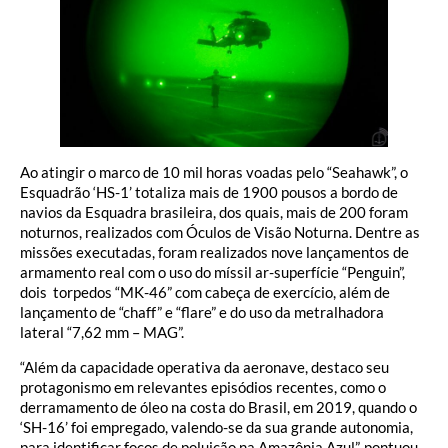
Ao atingir o marco de 10 mil horas voadas pelo “Seahawk”, o
Esquadrão ‘HS-1’ totaliza mais de 1900 pousos a bordo de
navios da Esquadra brasileira, dos quais, mais de 200 foram
noturnos, realizados com Óculos de Visão Noturna. Dentre as
missões executadas, foram realizados nove lançamentos de
armamento real com o uso do míssil ar-superfície “Penguin”,
dois torpedos “MK-46” com cabeça de exercício, além de
lançamento de “chaff” e “flare” e do uso da metralhadora
lateral “7,62 mm – MAG”.
“Além da capacidade operativa da aeronave, destaco seu
protagonismo em relevantes episódios recentes, como o
derramamento de óleo na costa do Brasil, em 2019, quando o
‘SH-16’ foi empregado, valendo-se da sua grande autonomia,
para identificar focos de poluição na Amazônia Azul”, pontuou